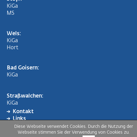
KiGa
MS
Wels:
KiGa
Hort
Bad Goisern:
KiGa
Straßwalchen:
KiGa
Kontakt
FOOTER
Links
MENU
Impressum
Diese Webseite verwendet Cookies. Durch die Nutzung der
Webseite stimmen Sie der Verwendung von Cookies zu.
Datenschutzerklärung