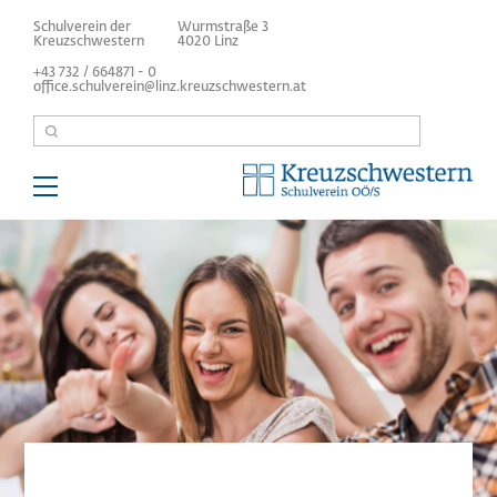
Direkt
Schulverein der
Wurmstraße 3
zum
Kreuzschwestern
4020 Linz
Inhalt
+43 732 / 664871 - 0
office.schulverein@linz.kreuzschwestern.at
Suche
Main
navigation
Über uns
Kindergarten/Hort
Volksschulen/MS
Höhere Schulen
Internat