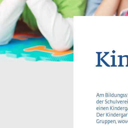
Pfadn
Ki
Am Bildungss
Integrationsg
der Schulvere
Die Kultur 
einen Kinderg
getragen durch
Der Kindergar
Gruppen, wovo