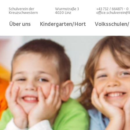
Direkt
Schulverein der
Wurmstraße 3
+43 732 / 664871 - 0
zum
Kreuzschwestern
4020 Linz
office.schulverein@
Inhalt
Main
Über uns
Kindergarten/Hort
Volksschulen
navigation