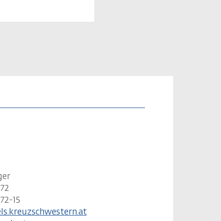
ger
 72
 72-15
ls.kreuzschwestern.at