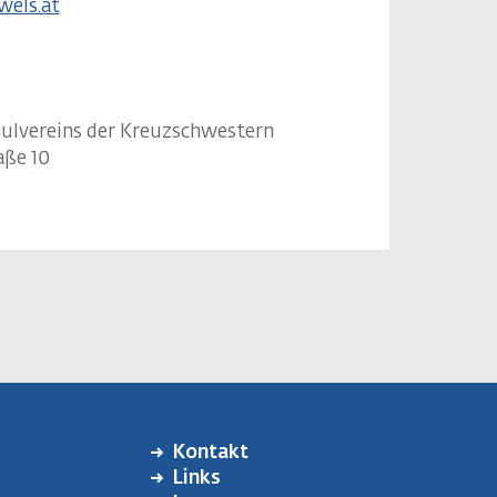
els.at
hulvereins der Kreuzschwestern
aße 10
Kontakt
FOOTER
Links