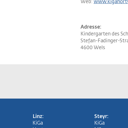
Web:
www.kigahortw
Adresse:
Kindergarten des Sc
Stefan-Fadinger-Str
4600 Wels
Linz:
Steyr:
KiGa
KiGa